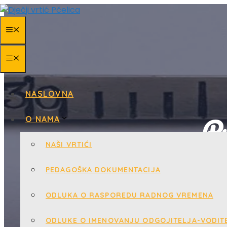
Skip
to
MENU
content
MENU
NASLOVNA
Pr
O NAMA
NAŠI VRTIĆI
PEDAGOŠKA DOKUMENTACIJA
ODLUKA O RASPOREDU RADNOG VREMENA
ODLUKE O IMENOVANJU ODGOJITELJA-VODITE