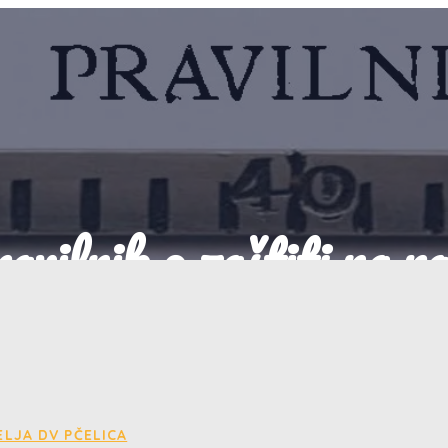
avilnik o zaštiti na r
09/05/2024
Dokumenti
LJA DV PČELICA