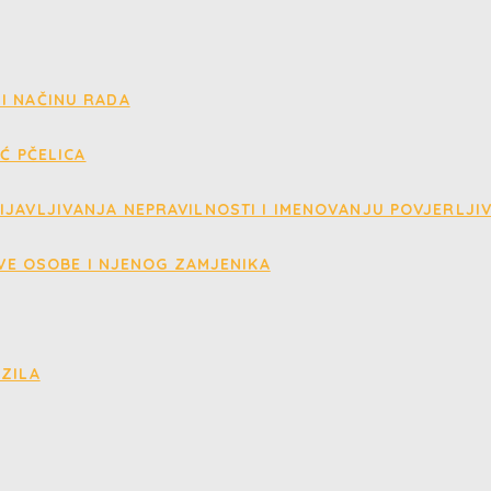
I NAČINU RADA
IĆ PČELICA
IJAVLJIVANJA NEPRAVILNOSTI I IMENOVANJU POVJERLJI
VE OSOBE I NJENOG ZAMJENIKA
OZILA