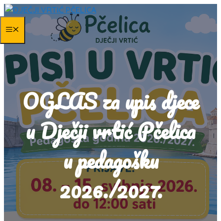
Skip
to
MENU
content
OGLAS za upis djece
u Dječji vrtić Pčelica
u pedagošku
2026./2027.