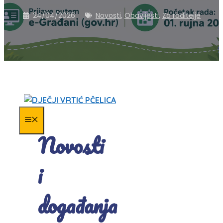
24/04/2026
Novosti
,
Obavijesti
,
Za roditelje