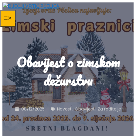
Skip
to
MENU
content
Obavijest o zimskom
dežurstvu
08/12/2025
Novosti
,
Obavijesti
,
Za roditelje