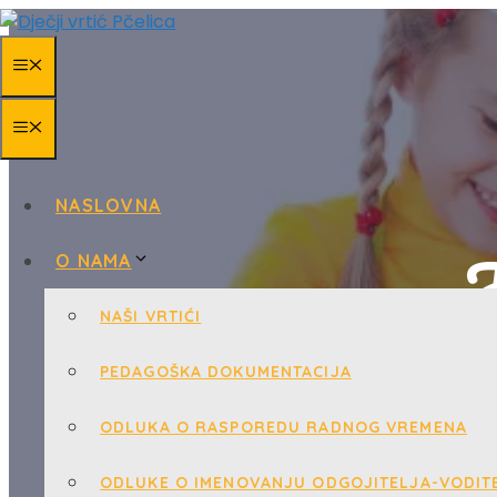
Skip
to
MENU
content
MENU
NASLOVNA
J
O NAMA
NAŠI VRTIĆI
PEDAGOŠKA DOKUMENTACIJA
ODLUKA O RASPOREDU RADNOG VREMENA
ODLUKE O IMENOVANJU ODGOJITELJA-VODITE