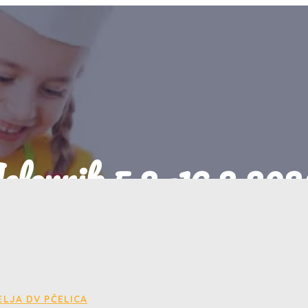
elovnik 5.2.-16.2.202
04/02/2024
Jelovnik
LJA DV PČELICA