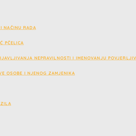
I NAČINU RADA
IĆ PČELICA
IJAVLJIVANJA NEPRAVILNOSTI I IMENOVANJU POVJERLJI
VE OSOBE I NJENOG ZAMJENIKA
OZILA