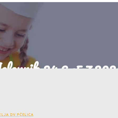
elovnik 24.6.-5.7.202
23/06/2024
Jelovnik
LJA DV PČELICA