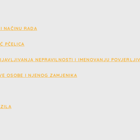
I NAČINU RADA
IĆ PČELICA
IJAVLJIVANJA NEPRAVILNOSTI I IMENOVANJU POVJERLJI
VE OSOBE I NJENOG ZAMJENIKA
OZILA