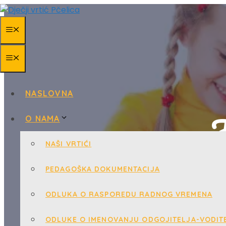
Skip
to
MENU
content
MENU
NASLOVNA
J
O NAMA
NAŠI VRTIĆI
PEDAGOŠKA DOKUMENTACIJA
ODLUKA O RASPOREDU RADNOG VREMENA
ODLUKE O IMENOVANJU ODGOJITELJA-VODITE