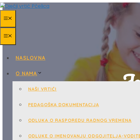
Skip
to
MENU
content
MENU
NASLOVNA
Je
O NAMA
NAŠI VRTIĆI
PEDAGOŠKA DOKUMENTACIJA
ODLUKA O RASPOREDU RADNOG VREMENA
ODLUKE O IMENOVANJU ODGOJITELJA-VODITE