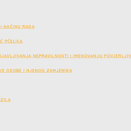
I NAČINU RADA
IĆ PČELICA
IJAVLJIVANJA NEPRAVILNOSTI I IMENOVANJU POVJERLJI
VE OSOBE I NJENOG ZAMJENIKA
OZILA