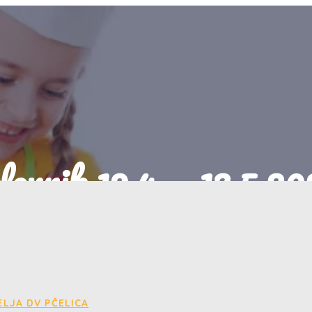
lovnik 19.4. – 13.5.20
15/04/2022
Jelovnik
LJA DV PČELICA